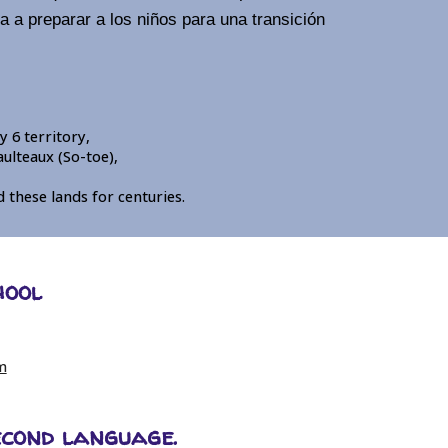
 a preparar a los niños para una transición
y 6 territory,
aulteaux (So-toe),
these lands for centuries.
hool
m
second language.