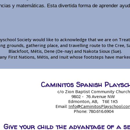
encias y matemáticas. Esta divertida forma de aprender ayuda
yschool Society would like to acknowledge that we are on Treat
ng grounds, gathering place, and travelling route to the Cree, S
Blackfoot, Métis, Dene (De-nay) and Nakota Sioux (Sue).
ny First Nations, Métis, and Inuit whose footsteps have marked 
Caminitos Spanish Playsc
c/o Zion Baptist Community Church
9802 - 76 Avenue NW
Edmonton, AB, T6E 1K5
Email:
Info@CaminitosPlayschool.co
Phone: 780.616.6904
Give your child the advantage of a 