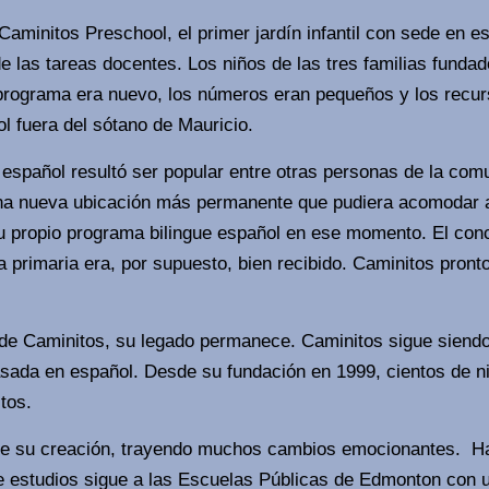
aminitos Preschool, el primer jardín infantil con sede en
 las tareas docentes. Los niños de las tres familias fundad
 programa era nuevo, los números eran pequeños y los recurs
l fuera del sótano de Mauricio.
 español resultó ser popular entre otras personas de la co
na nueva ubicación más permanente que pudiera acomodar a
 propio programa bilingue español en ese momento. El concep
la primaria era, por supuesto, bien recibido. Caminitos pron
 Caminitos, su legado permanece. Caminitos sigue siendo u
asada en español. Desde su fundación en 1999, cientos de 
itos.
de su creación, trayendo muchos cambios emocionantes. Ha
 de estudios sigue a las Escuelas Públicas de Edmonton con 